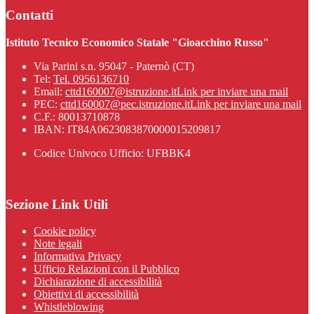
Contatti
Istituto Tecnico Economico Statale "Gioacchino Russo"
Via Parini s.n. 95047 - Paternò (CT)
Tel:
Tel. 0956136710
Email:
cttd160007@istruzione.it
Link per inviare una mail
PEC:
cttd160007@pec.istruzione.it
Link per inviare una mail
C.F.: 80013710878
IBAN: IT84A0623083870000015209817
Codice Univoco Ufficio: UFBBK4
Sezione Link Utili
Cookie policy
Note legali
Informativa Privacy
Ufficio Relazioni con il Pubblico
Dichiarazione di accessibilità
Obiettivi di accessibilità
Whistleblowing