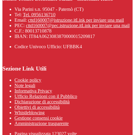
Via Parini s.n. 95047 - Paternò (CT)
Tel:
Tel. 0956136710
Email:
cttd160007@istruzione.it
Link per inviare una mail
PEC:
cttd160007@pec.istruzione.it
Link per inviare una mail
C.F.: 80013710878
IBAN: IT84A0623083870000015209817
Codice Univoco Ufficio: UFBBK4
Sezione Link Utili
Cookie policy
Note legali
Informativa Privacy
Ufficio Relazioni con il Pubblico
Dichiarazione di accessibilità
Obiettivi di accessibilità
Whistleblowing
Gestione consensi cookie
Amministrazione trasparente
Pagina visualizzata
123027
volte