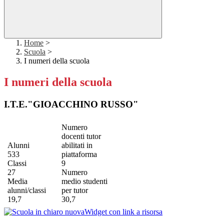
Home
>
Scuola
>
I numeri della scuola
I numeri della scuola
I.T.E."GIOACCHINO RUSSO"
Numero
docenti tutor
Alunni
abilitati in
533
piattaforma
Classi
9
27
Numero
Media
medio studenti
alunni/classi
per tutor
19,7
30,7
Widget con link a risorsa