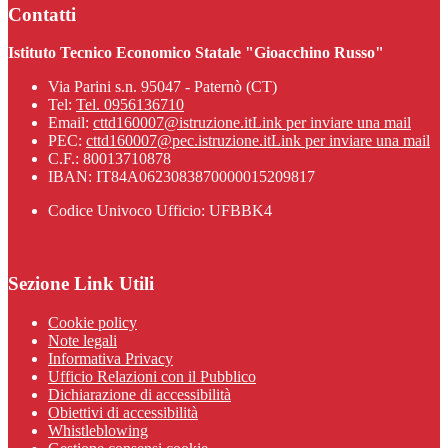
Contatti
Istituto Tecnico Economico Statale "Gioacchino Russo"
Via Parini s.n. 95047 - Paternò (CT)
Tel:
Tel. 0956136710
Email:
cttd160007@istruzione.it
Link per inviare una mail
PEC:
cttd160007@pec.istruzione.it
Link per inviare una mail
C.F.: 80013710878
IBAN: IT84A0623083870000015209817
Codice Univoco Ufficio: UFBBK4
Sezione Link Utili
Cookie policy
Note legali
Informativa Privacy
Ufficio Relazioni con il Pubblico
Dichiarazione di accessibilità
Obiettivi di accessibilità
Whistleblowing