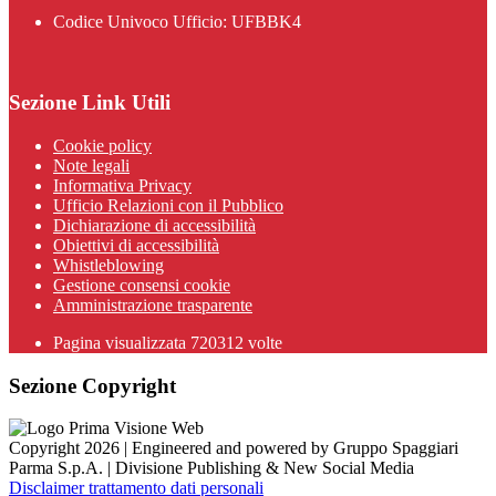
Codice Univoco Ufficio: UFBBK4
Sezione Link Utili
Cookie policy
Note legali
Informativa Privacy
Ufficio Relazioni con il Pubblico
Dichiarazione di accessibilità
Obiettivi di accessibilità
Whistleblowing
Gestione consensi cookie
Amministrazione trasparente
Pagina visualizzata
720312
volte
Sezione Copyright
Copyright 2026 | Engineered and powered by Gruppo Spaggiari
Parma S.p.A. | Divisione Publishing & New Social Media
Disclaimer trattamento dati personali