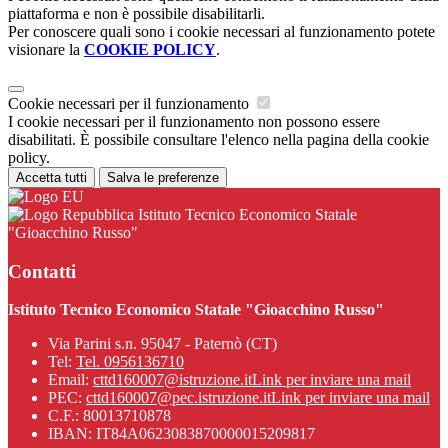
piattaforma e non è possibile disabilitarli.
Per conoscere quali sono i cookie necessari al funzionamento potete
visionare la
COOKIE POLICY
.
Cookie necessari per il funzionamento
I cookie necessari per il funzionamento non possono essere
disabilitati. È possibile consultare l'elenco nella pagina della cookie
policy.
Accetta tutti
Salva le preferenze
Istituto Tecnico Economico Statale
"Gioacchino Russo"
Contatti
Istituto Tecnico Economico Statale "Gioacchino Russo"
Via Parini s.n. 95047 - Paternò (CT)
Tel:
Tel. 0956136710
Email:
cttd160007@istruzione.it
Link per inviare una mail
PEC:
cttd160007@pec.istruzione.it
Link per inviare una mail
C.F.: 80013710878
IBAN: IT84A0623083870000015209817