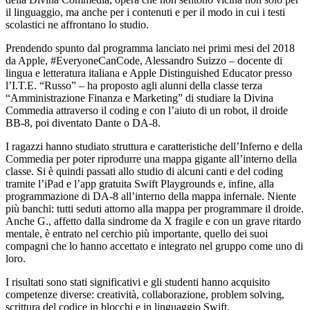
il linguaggio, ma anche per i contenuti e per il modo in cui i testi
scolastici ne affrontano lo studio.
Prendendo spunto dal programma lanciato nei primi mesi del 2018
da Apple, #EveryoneCanCode, Alessandro Suizzo – docente di
lingua e letteratura italiana e Apple Distinguished Educator presso
l’I.T.E. “Russo” – ha proposto agli alunni della classe terza
“Amministrazione Finanza e Marketing” di studiare la Divina
Commedia attraverso il coding e con l’aiuto di un robot, il droide
BB-8, poi diventato Dante o DA-8.
I ragazzi hanno studiato struttura e caratteristiche dell’Inferno e della
Commedia per poter riprodurre una mappa gigante all’interno della
classe. Si è quindi passati allo studio di alcuni canti e del coding
tramite l’iPad e l’app gratuita Swift Playgrounds e, infine, alla
programmazione di DA-8 all’interno della mappa infernale. Niente
più banchi: tutti seduti attorno alla mappa per programmare il droide.
Anche G., affetto dalla sindrome da X fragile e con un grave ritardo
mentale, è entrato nel cerchio più importante, quello dei suoi
compagni che lo hanno accettato e integrato nel gruppo come uno di
loro.
I risultati sono stati significativi e gli studenti hanno acquisito
competenze diverse: creatività, collaborazione, problem solving,
scrittura del codice in blocchi e in linguaggio Swift.