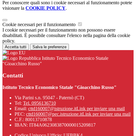
Per conoscere quali sono i cookie necessari al funzionamento potete
visionare la
COOKIE POLICY
.
Cookie necessari per il funzionamento
I cookie necessari per il funzionamento non possono essere
disabilitati. È possibile consultare l'elenco nella pagina della cookie
policy.
Accetta tutti
Salva le preferenze
Istituto Tecnico Economico Statale
"Gioacchino Russo"
Contatti
Istituto Tecnico Economico Statale "Gioacchino Russo"
Via Parini s.n. 95047 - Paternò (CT)
Tel:
Tel. 0956136710
Email:
cttd160007@istruzione.it
Link per inviare una mail
PEC:
cttd160007@pec.istruzione.it
Link per inviare una mail
C.F.: 80013710878
IBAN: IT84A0623083870000015209817
Codice Univoco Ufficio: UFBBK4