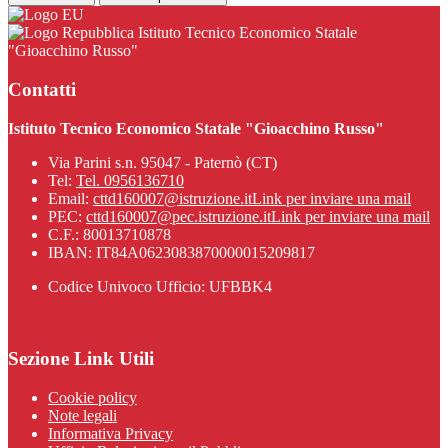
Istituto Tecnico Economico Statale
"Gioacchino Russo"
Contatti
Istituto Tecnico Economico Statale "Gioacchino Russo"
Via Parini s.n. 95047 - Paternò (CT)
Tel:
Tel. 0956136710
Email:
cttd160007@istruzione.it
Link per inviare una mail
PEC:
cttd160007@pec.istruzione.it
Link per inviare una mail
C.F.: 80013710878
IBAN: IT84A0623083870000015209817
Codice Univoco Ufficio: UFBBK4
Sezione Link Utili
Cookie policy
Note legali
Informativa Privacy