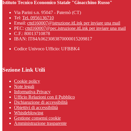
Istituto Tecnico Economico Statale "Gioacchino Russo"
Via Parini s.n. 95047 - Paternò (CT)
Tel:
Tel. 0956136710
Email:
cttd160007@istruzione.it
Link per inviare una mail
PEC:
cttd160007@pec.istruzione.it
Link per inviare una mail
C.F.: 80013710878
IBAN: IT84A0623083870000015209817
Codice Univoco Ufficio: UFBBK4
Sezione Link Utili
Cookie policy
Note legali
Informativa Privacy
Ufficio Relazioni con il Pubblico
Dichiarazione di accessibilità
Obiettivi di accessibilità
Whistleblowing
Gestione consensi cookie
Amministrazione trasparente