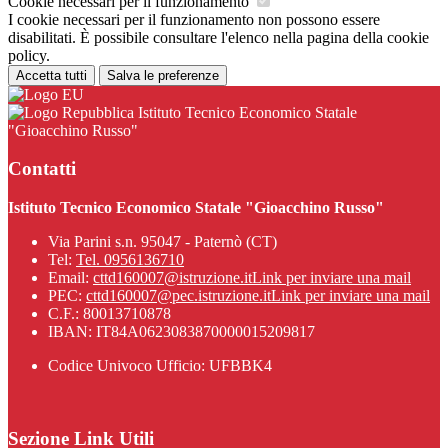
Cookie necessari per il funzionamento
I cookie necessari per il funzionamento non possono essere
disabilitati. È possibile consultare l'elenco nella pagina della cookie
policy.
Accetta tutti
Salva le preferenze
Istituto Tecnico Economico Statale
"Gioacchino Russo"
Contatti
Istituto Tecnico Economico Statale "Gioacchino Russo"
Via Parini s.n. 95047 - Paternò (CT)
Tel:
Tel. 0956136710
Email:
cttd160007@istruzione.it
Link per inviare una mail
PEC:
cttd160007@pec.istruzione.it
Link per inviare una mail
C.F.: 80013710878
IBAN: IT84A0623083870000015209817
Codice Univoco Ufficio: UFBBK4
Sezione Link Utili