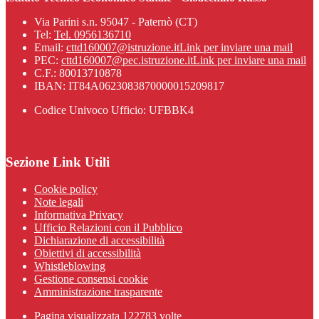
Via Parini s.n. 95047 - Paternò (CT)
Tel:
Tel. 0956136710
Email:
cttd160007@istruzione.it
Link per inviare una mail
PEC:
cttd160007@pec.istruzione.it
Link per inviare una mail
C.F.: 80013710878
IBAN: IT84A0623083870000015209817
Codice Univoco Ufficio: UFBBK4
Sezione Link Utili
Cookie policy
Note legali
Informativa Privacy
Ufficio Relazioni con il Pubblico
Dichiarazione di accessibilità
Obiettivi di accessibilità
Whistleblowing
Gestione consensi cookie
Amministrazione trasparente
Pagina visualizzata
122783
volte