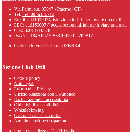
Via Parini s.n. 95047 - Paternò (CT)
Tel:
Tel. 0956136710
Email:
cttd160007@istruzione.it
Link per inviare una mail
PEC:
cttd160007@pec.istruzione.it
Link per inviare una mail
C.F.: 80013710878
IBAN: IT84A0623083870000015209817
Codice Univoco Ufficio: UFBBK4
Sezione Link Utili
Cookie policy
Note legali
Informativa Privacy
Ufficio Relazioni con il Pubblico
Dichiarazione di accessibilità
Obiettivi di accessibilità
Whistleblowing
Gestione consensi cookie
Amministrazione trasparente
Pagina visualizzata
122719
volte