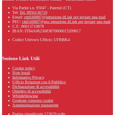
Via Parini s.n. 95047 - Paternò (CT)
Tel:
Tel. 0956136710
Email:
cttd160007@istruzione.it
Link per inviare una mail
PEC:
cttd160007@pec.istruzione.it
Link per inviare una mail
C.F.: 80013710878
IBAN: IT84A0623083870000015209817
Codice Univoco Ufficio: UFBBK4
Sezione Link Utili
Cookie policy
Note legali
Informativa Privacy
Ufficio Relazioni con il Pubblico
Dichiarazione di accessibilità
Obiettivi di accessibilità
Whistleblowing
Gestione consensi cookie
Amministrazione trasparente
Pagina visualizzata
123029
volte