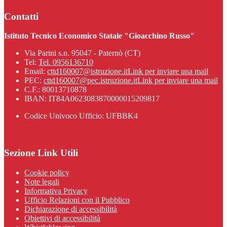
Contatti
Istituto Tecnico Economico Statale "Gioacchino Russo"
Via Parini s.n. 95047 - Paternò (CT)
Tel:
Tel. 0956136710
Email:
cttd160007@istruzione.it
Link per inviare una mail
PEC:
cttd160007@pec.istruzione.it
Link per inviare una mail
C.F.: 80013710878
IBAN: IT84A0623083870000015209817
Codice Univoco Ufficio: UFBBK4
Sezione Link Utili
Cookie policy
Note legali
Informativa Privacy
Ufficio Relazioni con il Pubblico
Dichiarazione di accessibilità
Obiettivi di accessibilità