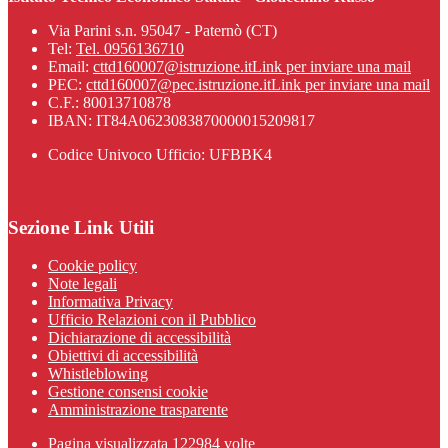
Via Parini s.n. 95047 - Paternò (CT)
Tel:
Tel. 0956136710
Email:
cttd160007@istruzione.it
Link per inviare una mail
PEC:
cttd160007@pec.istruzione.it
Link per inviare una mail
C.F.: 80013710878
IBAN: IT84A0623083870000015209817
Codice Univoco Ufficio: UFBBK4
Sezione Link Utili
Cookie policy
Note legali
Informativa Privacy
Ufficio Relazioni con il Pubblico
Dichiarazione di accessibilità
Obiettivi di accessibilità
Whistleblowing
Gestione consensi cookie
Amministrazione trasparente
Pagina visualizzata
122984
volte