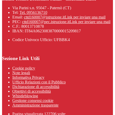
Via Parini s.n. 95047 - Paternò (CT)
Tel:
Tel. 0956136710
Email:
cttd160007@istruzione.it
Link per inviare una mail
PEC:
cttd160007@pec.istruzione.it
Link per inviare una mail
C.F.: 80013710878
IBAN: IT84A0623083870000015209817
Codice Univoco Ufficio: UFBBK4
Sezione Link Utili
Cookie policy
Note legali
Informativa Privacy
Ufficio Relazioni con il Pubblico
Dichiarazione di accessibilità
Obiettivi di accessibilità
Whistleblowing
Gestione consensi cookie
Amministrazione trasparente
Pagina visualizzata
122706
volte