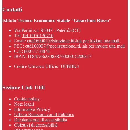
Contatti
Istituto Tecnico Economico Statale "Gioacchino Russo"
Via Parini s.n. 95047 - Paternò (CT)
Tel:
Tel. 0956136710
Email:
cttd160007@istruzione.it
Link per inviare una mail
PEC:
cttd160007@pec.istruzione.it
Link per inviare una mail
C.F.: 80013710878
IBAN: IT84A0623083870000015209817
Codice Univoco Ufficio: UFBBK4
Sezione Link Utili
Cookie policy
Note legali
Informativa Privacy
Ufficio Relazioni con il Pubblico
Dichiarazione di accessibilità
Obiettivi di accessibilità