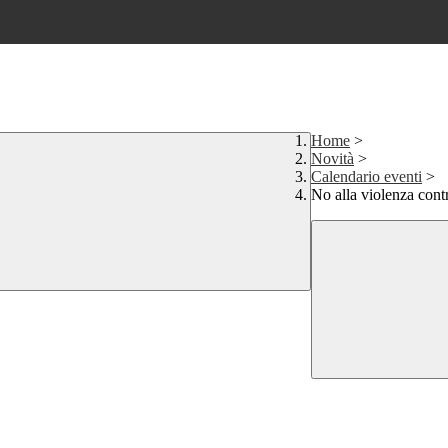
Home
>
Novità
>
Calendario eventi
>
No alla violenza cont