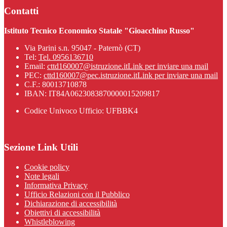
Contatti
Istituto Tecnico Economico Statale "Gioacchino Russo"
Via Parini s.n. 95047 - Paternò (CT)
Tel:
Tel. 0956136710
Email:
cttd160007@istruzione.it
Link per inviare una mail
PEC:
cttd160007@pec.istruzione.it
Link per inviare una mail
C.F.: 80013710878
IBAN: IT84A0623083870000015209817
Codice Univoco Ufficio: UFBBK4
Sezione Link Utili
Cookie policy
Note legali
Informativa Privacy
Ufficio Relazioni con il Pubblico
Dichiarazione di accessibilità
Obiettivi di accessibilità
Whistleblowing