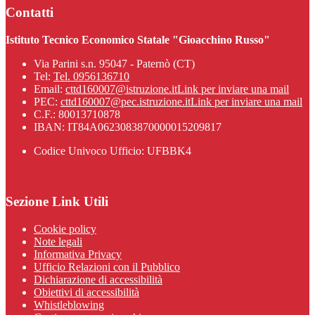
Contatti
Istituto Tecnico Economico Statale "Gioacchino Russo"
Via Parini s.n. 95047 - Paternò (CT)
Tel:
Tel. 0956136710
Email:
cttd160007@istruzione.it
Link per inviare una mail
PEC:
cttd160007@pec.istruzione.it
Link per inviare una mail
C.F.: 80013710878
IBAN: IT84A0623083870000015209817
Codice Univoco Ufficio: UFBBK4
Sezione Link Utili
Cookie policy
Note legali
Informativa Privacy
Ufficio Relazioni con il Pubblico
Dichiarazione di accessibilità
Obiettivi di accessibilità
Whistleblowing