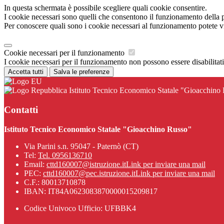
In questa schermata è possibile scegliere quali cookie consentire.
I cookie necessari sono quelli che consentono il funzionamento della pi
Per conoscere quali sono i cookie necessari al funzionamento potete v
Cookie necessari per il funzionamento
I cookie necessari per il funzionamento non possono essere disabilitati.
Accetta tutti
Salva le preferenze
Istituto Tecnico Economico Statale "Gioacchino
Contatti
Istituto Tecnico Economico Statale "Gioacchino Russo"
Via Parini s.n. 95047 - Paternò (CT)
Tel:
Tel. 0956136710
Email:
cttd160007@istruzione.it
Link per inviare una mail
PEC:
cttd160007@pec.istruzione.it
Link per inviare una mail
C.F.: 80013710878
IBAN: IT84A0623083870000015209817
Codice Univoco Ufficio: UFBBK4