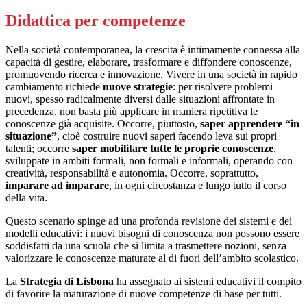
Didattica per competenze
Nella società contemporanea, la crescita è intimamente connessa alla
capacità di gestire, elaborare, trasformare e diffondere conoscenze,
promuovendo ricerca e innovazione. Vivere in una società in rapido
cambiamento richiede
nuove strategie
: per risolvere problemi
nuovi, spesso radicalmente diversi dalle situazioni affrontate in
precedenza, non basta più applicare in maniera ripetitiva le
conoscenze già acquisite. Occorre, piuttosto,
saper apprendere “in
situazione”
, cioè costruire nuovi saperi facendo leva sui propri
talenti; occorre
saper mobilitare tutte le proprie conoscenze
,
sviluppate in ambiti formali, non formali e informali, operando con
creatività, responsabilità e autonomia. Occorre, soprattutto,
imparare ad imparare
, in ogni circostanza e lungo tutto il corso
della vita.
Questo scenario spinge ad una profonda revisione dei sistemi e dei
modelli educativi: i nuovi bisogni di conoscenza non possono essere
soddisfatti da una scuola che si limita a trasmettere nozioni, senza
valorizzare le conoscenze maturate al di fuori dell’ambito scolastico.
La
Strategia di Lisbona
ha assegnato ai sistemi educativi il compito
di favorire la maturazione di nuove competenze di base per tutti.