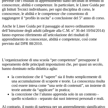
prevede che i risultati di apprendimento siano declinati in termini di
conoscenze, abilità e competenze. In particolare, le Linee Guida per
gli Istituti Tecnici individuano, per ogni disciplina di corso, le
conoscenze, le abilità e le competenze che consentono di
raggiungere il “profilo in uscita” a conclusione del 5° anno di corso.
Anche le Linee Guida per il passaggio al nuovo ordinamento
dell’Istruzione degli adulti (allegate alla C.M. n° 36 del 10/04/2014)
fanno espresso riferimento all’articolazione dei risultati di
apprendimento in conoscenze, abilità e competenze, così come
previsto dal DPR 88/2010.
L’organizzazione di una scuola “per competenze” presuppone il
superamento delle principali impostazioni che, per quasi un secolo,
hanno dominato nella didattica agìta:
la convinzione che il “sapere” sia il frutto semplicemente di
una accumulazione di scoperte e teorie. La conoscenza risulta
così essere intesa come “una serie di contenuti”, un insieme di
teorie astratte da “applicare” in pratica;
la concezione che l’alunno apprenda solo in un contesto -
quello scolastico - separato dai suoi interessi personali e reali.
Al contrario, il punto di partenza per un apprendimento significativo