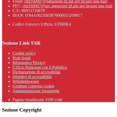
Email:
cttd160007@istruzione.it
Link per inviare una mail
PEC:
cttd160007@pec.istruzione.it
Link per inviare una mail
C.F.: 80013710878
IBAN: IT84A0623083870000015209817
Codice Univoco Ufficio: UFBBK4
Sezione Link Utili
Cookie policy
Note legali
Informativa Privacy
Ufficio Relazioni con il Pubblico
Dichiarazione di accessibilità
Obiettivi di accessibilità
Whistleblowing
Gestione consensi cookie
Amministrazione trasparente
Pagina visualizzata
5509
volte
Sezione Copyright