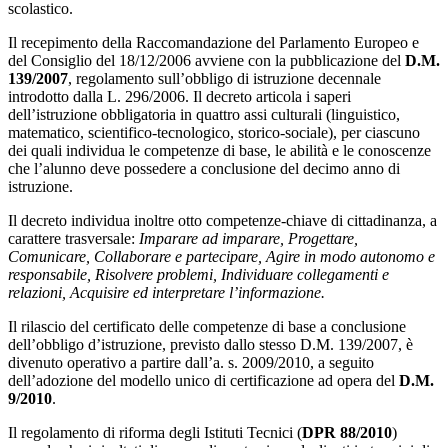
scolastico.
Il recepimento della Raccomandazione del Parlamento Europeo e
del Consiglio del 18/12/2006 avviene con la pubblicazione del
D.M.
139/2007
, regolamento sull’obbligo di istruzione decennale
introdotto dalla L. 296/2006. Il decreto articola i saperi
dell’istruzione obbligatoria in quattro assi culturali (linguistico,
matematico, scientifico-tecnologico, storico-sociale), per ciascuno
dei quali individua le competenze di base, le abilità e le conoscenze
che l’alunno deve possedere a conclusione del decimo anno di
istruzione.
Il decreto individua inoltre otto competenze-chiave di cittadinanza, a
carattere trasversale:
Imparare ad imparare, Progettare,
Comunicare, Collaborare e partecipare, Agire in modo autonomo e
responsabile, Risolvere problemi, Individuare collegamenti e
relazioni, Acquisire ed interpretare l’informazione.
Il rilascio del certificato delle competenze di base a conclusione
dell’obbligo d’istruzione, previsto dallo stesso D.M. 139/2007, è
divenuto operativo a partire dall’a. s. 2009/2010, a seguito
dell’adozione del modello unico di certificazione ad opera del
D.M.
9/2010
.
Il regolamento di riforma degli Istituti Tecnici (
DPR 88/2010
)