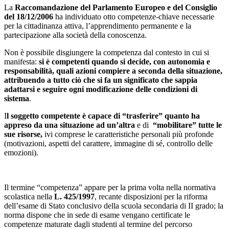
La
Raccomandazione del Parlamento Europeo e del Consiglio
del 18/12/2006
ha individuato otto competenze-chiave necessarie
per la cittadinanza attiva, l’apprendimento permanente e la
partecipazione alla società della conoscenza.
Non è possibile disgiungere la competenza dal contesto in cui si
manifesta:
si è competenti quando si decide, con autonomia e
responsabilità, quali azioni compiere a seconda della situazione,
attribuendo a tutto ciò che si fa un significato che sappia
adattarsi e seguire ogni modificazione delle condizioni di
sistema
.
I
l soggetto competente è capace di “trasferire” quanto ha
appreso da una situazione ad un’altra
e di
“mobilitare” tutte le
sue risorse,
ivi comprese le caratteristiche personali più profonde
(motivazioni, aspetti del carattere, immagine di sé, controllo delle
emozioni).
Il termine “competenza” appare per la prima volta nella normativa
scolastica nella
L. 425/1997
, recante disposizioni per la riforma
dell’esame di Stato conclusivo della scuola secondaria di II grado; la
norma dispone che in sede di esame vengano certificate le
competenze maturate dagli studenti al termine del percorso