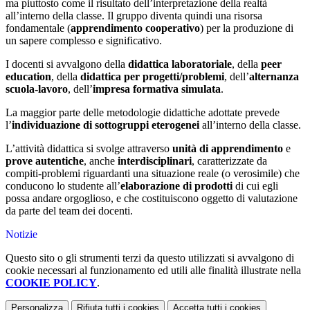
ma piuttosto come il risultato dell’interpretazione della realtà
all’interno della classe. Il gruppo diventa quindi una risorsa
fondamentale (
apprendimento cooperativo
) per la produzione di
un sapere complesso e significativo.
I docenti si avvalgono della
didattica laboratoriale
, della
peer
education
, della
didattica per progetti/problemi
, dell’
alternanza
scuola-lavoro
, dell’
impresa formativa simulata
.
La maggior parte delle metodologie didattiche adottate prevede
l’
individuazione di sottogruppi eterogenei
all’interno della classe.
L’attività didattica si svolge attraverso
unità di apprendimento
e
prove autentiche
, anche
interdisciplinari
, caratterizzate da
compiti-problemi riguardanti una situazione reale (o verosimile) che
conducono lo studente all’
elaborazione di prodotti
di cui egli
possa andare orgoglioso, e che costituiscono oggetto di valutazione
da parte del team dei docenti.
Notizie
Questo sito o gli strumenti terzi da questo utilizzati si avvalgono di
cookie necessari al funzionamento ed utili alle finalità illustrate nella
COOKIE POLICY
.
Personalizza
Rifiuta tutti
i cookies
Accetta tutti
i cookies