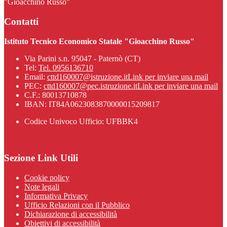
"Gioacchino Russo"
Contatti
Istituto Tecnico Economico Statale "Gioacchino Russo"
Via Parini s.n. 95047 - Paternò (CT)
Tel:
Tel. 0956136710
Email:
cttd160007@istruzione.it
Link per inviare una mail
PEC:
cttd160007@pec.istruzione.it
Link per inviare una mail
C.F.: 80013710878
IBAN: IT84A0623083870000015209817
Codice Univoco Ufficio: UFBBK4
Sezione Link Utili
Cookie policy
Note legali
Informativa Privacy
Ufficio Relazioni con il Pubblico
Dichiarazione di accessibilità
Obiettivi di accessibilità