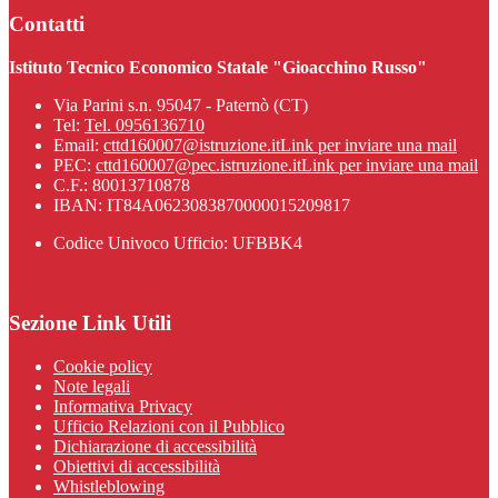
Contatti
Istituto Tecnico Economico Statale "Gioacchino Russo"
Via Parini s.n. 95047 - Paternò (CT)
Tel:
Tel. 0956136710
Email:
cttd160007@istruzione.it
Link per inviare una mail
PEC:
cttd160007@pec.istruzione.it
Link per inviare una mail
C.F.: 80013710878
IBAN: IT84A0623083870000015209817
Codice Univoco Ufficio: UFBBK4
Sezione Link Utili
Cookie policy
Note legali
Informativa Privacy
Ufficio Relazioni con il Pubblico
Dichiarazione di accessibilità
Obiettivi di accessibilità
Whistleblowing