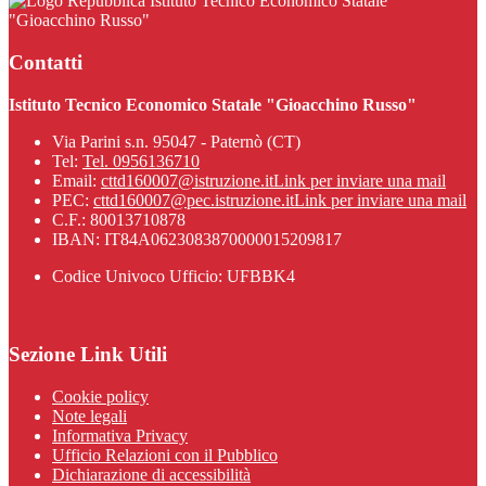
Istituto Tecnico Economico Statale
"Gioacchino Russo"
Contatti
Istituto Tecnico Economico Statale "Gioacchino Russo"
Via Parini s.n. 95047 - Paternò (CT)
Tel:
Tel. 0956136710
Email:
cttd160007@istruzione.it
Link per inviare una mail
PEC:
cttd160007@pec.istruzione.it
Link per inviare una mail
C.F.: 80013710878
IBAN: IT84A0623083870000015209817
Codice Univoco Ufficio: UFBBK4
Sezione Link Utili
Cookie policy
Note legali
Informativa Privacy
Ufficio Relazioni con il Pubblico
Dichiarazione di accessibilità