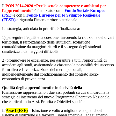
Il
PON 2014-2020 “Per la scuola competenze e ambienti per
l’apprendimento”
è finanziato con il
Fondo Sociale Europeo
(FSE)
e con il
Fondo Europeo per lo Sviluppo Regionale
(FESR)
e riguarda l’intero territorio nazionale.
La strategia, articolata in priorità, è finalizzata a:
1) perseguire l’equità e la coesione, favorendo la riduzione dei divari
territoriali, il rafforzamento delle istituzioni scolastiche
contraddistinte da maggiori ritardi e il sostegno degli studenti
caratterizzati da maggiori difficoltà;
2) promuovere le eccellenze, per garantire a tutti l’opportunità di
accedere agli studi, assicurando a ciascuno la possibilità del successo
formativo e la valorizzazione dei meriti personali,
indipendentemente dal condizionamento del contesto socio-
economico di provenienza.
Qualità degli apprendimenti
e
inclusività della
formazione
rappresentano i due assi portanti su cui si incardina la
strategia di intervento del nuovo Programma Operativo Nazionale,
che è articolato in Assi, Priorità e Obiettivi specifici.
L’
Asse I (FSE)
– Istruzione è volto a migliorare la qualità del
sistema di istruzione e a favorire l’innalzamento e l’adeguamento