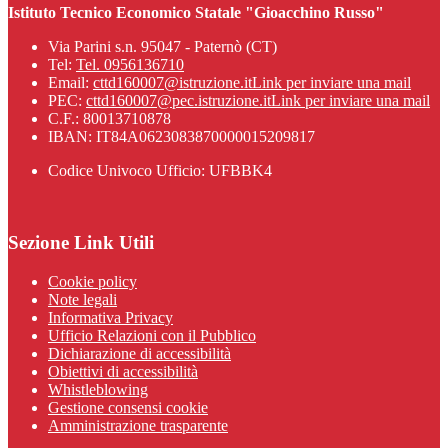
Istituto Tecnico Economico Statale "Gioacchino Russo"
Via Parini s.n. 95047 - Paternò (CT)
Tel:
Tel. 0956136710
Email:
cttd160007@istruzione.it
Link per inviare una mail
PEC:
cttd160007@pec.istruzione.it
Link per inviare una mail
C.F.: 80013710878
IBAN: IT84A0623083870000015209817
Codice Univoco Ufficio: UFBBK4
Sezione Link Utili
Cookie policy
Note legali
Informativa Privacy
Ufficio Relazioni con il Pubblico
Dichiarazione di accessibilità
Obiettivi di accessibilità
Whistleblowing
Gestione consensi cookie
Amministrazione trasparente