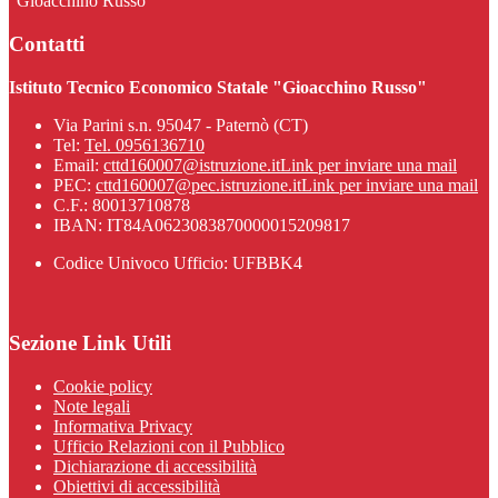
"Gioacchino Russo"
Contatti
Istituto Tecnico Economico Statale "Gioacchino Russo"
Via Parini s.n. 95047 - Paternò (CT)
Tel:
Tel. 0956136710
Email:
cttd160007@istruzione.it
Link per inviare una mail
PEC:
cttd160007@pec.istruzione.it
Link per inviare una mail
C.F.: 80013710878
IBAN: IT84A0623083870000015209817
Codice Univoco Ufficio: UFBBK4
Sezione Link Utili
Cookie policy
Note legali
Informativa Privacy
Ufficio Relazioni con il Pubblico
Dichiarazione di accessibilità
Obiettivi di accessibilità