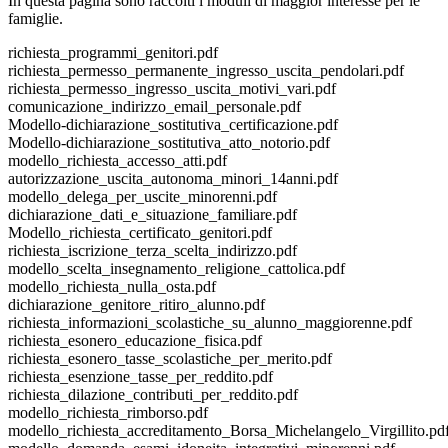
In questa pagina sono raccolti i moduli di maggior interesse per le
famiglie.
richiesta_programmi_genitori.pdf
richiesta_permesso_permanente_ingresso_uscita_pendolari.pdf
richiesta_permesso_ingresso_uscita_motivi_vari.pdf
comunicazione_indirizzo_email_personale.pdf
Modello-dichiarazione_sostitutiva_certificazione.pdf
Modello-dichiarazione_sostitutiva_atto_notorio.pdf
modello_richiesta_accesso_atti.pdf
autorizzazione_uscita_autonoma_minori_14anni.pdf
modello_delega_per_uscite_minorenni.pdf
dichiarazione_dati_e_situazione_familiare.pdf
Modello_richiesta_certificato_genitori.pdf
richiesta_iscrizione_terza_scelta_indirizzo.pdf
modello_scelta_insegnamento_religione_cattolica.pdf
modello_richiesta_nulla_osta.pdf
dichiarazione_genitore_ritiro_alunno.pdf
richiesta_informazioni_scolastiche_su_alunno_maggiorenne.pdf
richiesta_esonero_educazione_fisica.pdf
richiesta_esonero_tasse_scolastiche_per_merito.pdf
richiesta_esenzione_tasse_per_reddito.pdf
richiesta_dilazione_contributi_per_reddito.pdf
modello_richiesta_rimborso.pdf
modello_richiesta_accreditamento_Borsa_Michelangelo_Virgillito.pd