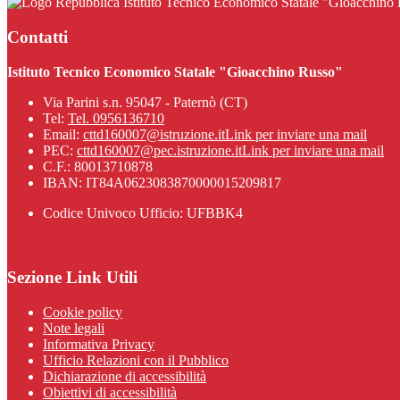
Istituto Tecnico Economico Statale "Gioacchino
Contatti
Istituto Tecnico Economico Statale "Gioacchino Russo"
Via Parini s.n. 95047 - Paternò (CT)
Tel:
Tel. 0956136710
Email:
cttd160007@istruzione.it
Link per inviare una mail
PEC:
cttd160007@pec.istruzione.it
Link per inviare una mail
C.F.: 80013710878
IBAN: IT84A0623083870000015209817
Codice Univoco Ufficio: UFBBK4
Sezione Link Utili
Cookie policy
Note legali
Informativa Privacy
Ufficio Relazioni con il Pubblico
Dichiarazione di accessibilità
Obiettivi di accessibilità