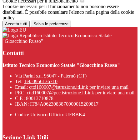
Cookie necessari per il funzionamento
I cookie necessari per il funzionamento non possono essere
disabilitati. È possibile consultare l'elenco nella pagina della cookie
policy.
Accetta tutti
Salva le preferenze
Istituto Tecnico Economico Statale
"Gioacchino Russo"
Contatti
Istituto Tecnico Economico Statale "Gioacchino Russo"
Via Parini s.n. 95047 - Paternò (CT)
Tel:
Tel. 0956136710
Email:
cttd160007@istruzione.it
Link per inviare una mail
PEC:
cttd160007@pec.istruzione.it
Link per inviare una mail
C.F.: 80013710878
IBAN: IT84A0623083870000015209817
Codice Univoco Ufficio: UFBBK4
Sezione Link Utili