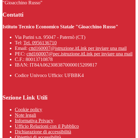
"Gioacchino Russo"
Contatti
Istituto Tecnico Economico Statale "Gioacchino Russo"
Via Parini s.n. 95047 - Paternò (CT)
Tel:
Tel. 0956136710
Email:
cttd160007@istruzione.it
Link per inviare una mail
PEC:
cttd160007@pec.istruzione.it
Link per inviare una mail
C.F.: 80013710878
IBAN: IT84A0623083870000015209817
Codice Univoco Ufficio: UFBBK4
Sezione Link Utili
Cookie policy
Note legali
Informativa Privacy
Ufficio Relazioni con il Pubblico
Dichiarazione di accessibilità
Obiettivi di accessibilità