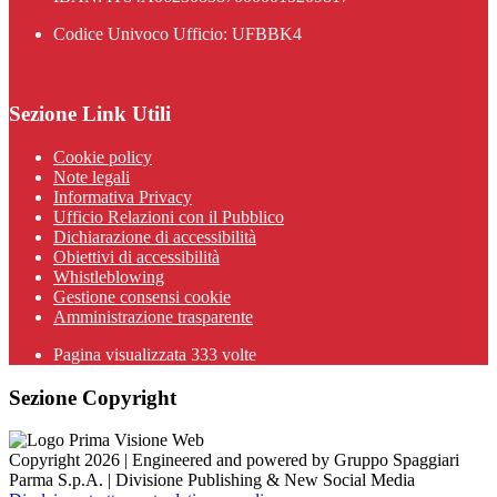
Codice Univoco Ufficio: UFBBK4
Sezione Link Utili
Cookie policy
Note legali
Informativa Privacy
Ufficio Relazioni con il Pubblico
Dichiarazione di accessibilità
Obiettivi di accessibilità
Whistleblowing
Gestione consensi cookie
Amministrazione trasparente
Pagina visualizzata
333
volte
Sezione Copyright
Copyright 2026 | Engineered and powered by Gruppo Spaggiari
Parma S.p.A. | Divisione Publishing & New Social Media