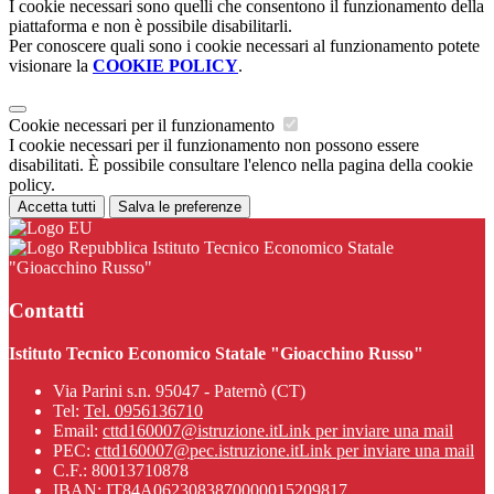
I cookie necessari sono quelli che consentono il funzionamento della
piattaforma e non è possibile disabilitarli.
Per conoscere quali sono i cookie necessari al funzionamento potete
visionare la
COOKIE POLICY
.
Cookie necessari per il funzionamento
I cookie necessari per il funzionamento non possono essere
disabilitati. È possibile consultare l'elenco nella pagina della cookie
policy.
Accetta tutti
Salva le preferenze
Istituto Tecnico Economico Statale
"Gioacchino Russo"
Contatti
Istituto Tecnico Economico Statale "Gioacchino Russo"
Via Parini s.n. 95047 - Paternò (CT)
Tel:
Tel. 0956136710
Email:
cttd160007@istruzione.it
Link per inviare una mail
PEC:
cttd160007@pec.istruzione.it
Link per inviare una mail
C.F.: 80013710878
IBAN: IT84A0623083870000015209817