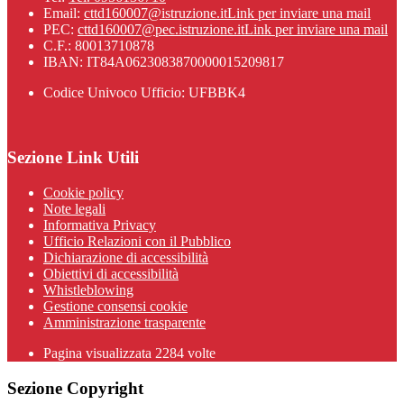
Email:
cttd160007@istruzione.it
Link per inviare una mail
PEC:
cttd160007@pec.istruzione.it
Link per inviare una mail
C.F.: 80013710878
IBAN: IT84A0623083870000015209817
Codice Univoco Ufficio: UFBBK4
Sezione Link Utili
Cookie policy
Note legali
Informativa Privacy
Ufficio Relazioni con il Pubblico
Dichiarazione di accessibilità
Obiettivi di accessibilità
Whistleblowing
Gestione consensi cookie
Amministrazione trasparente
Pagina visualizzata
2284
volte
Sezione Copyright