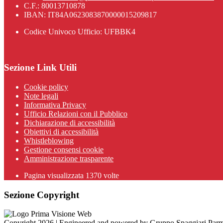
C.F.: 80013710878
IBAN: IT84A0623083870000015209817
Codice Univoco Ufficio: UFBBK4
Sezione Link Utili
Cookie policy
Note legali
Informativa Privacy
Ufficio Relazioni con il Pubblico
Dichiarazione di accessibilità
Obiettivi di accessibilità
Whistleblowing
Gestione consensi cookie
Amministrazione trasparente
Pagina visualizzata
1370
volte
Sezione Copyright
Copyright 2026 | Engineered and powered by Gruppo Spaggiari Parm