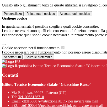
Questo sito o gli strumenti terzi da questo utilizzati si avvalgono di coo
Personalizza
Rifiuta tutti
i cookies
Accetta tutti
i cookies
Gestione cookie
In questa schermata è possibile scegliere quali cookie consentire.
I cookie necessari sono quelli che consentono il funzionamento della pi
Per conoscere quali sono i cookie necessari al funzionamento potete v
Cookie necessari per il funzionamento
I cookie necessari per il funzionamento non possono essere disabilitati.
Accetta tutti
Salva le preferenze
Istituto Tecnico Economico Statale "Gioacchino
Contatti
Istituto Tecnico Economico Statale "Gioacchino Russo"
Via Parini s.n. 95047 - Paternò (CT)
Tel:
Tel. 0956136710
Email:
cttd160007@istruzione.it
Link per inviare una mail
PEC:
cttd160007@pec.istruzione.it
Link per inviare una mail