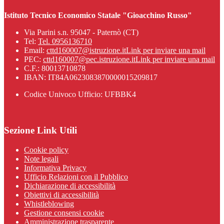
Istituto Tecnico Economico Statale "Gioacchino Russo"
Via Parini s.n. 95047 - Paternò (CT)
Tel:
Tel. 0956136710
Email:
cttd160007@istruzione.it
Link per inviare una mail
PEC:
cttd160007@pec.istruzione.it
Link per inviare una mail
C.F.: 80013710878
IBAN: IT84A0623083870000015209817
Codice Univoco Ufficio: UFBBK4
Sezione Link Utili
Cookie policy
Note legali
Informativa Privacy
Ufficio Relazioni con il Pubblico
Dichiarazione di accessibilità
Obiettivi di accessibilità
Whistleblowing
Gestione consensi cookie
Amministrazione trasparente