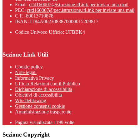
Email:
cttd160007@istruzione.it
Link per inviare una mail
PEC:
cttd160007@pec.istruzione.it
Link per inviare una mail
C.F.: 80013710878
IBAN: IT84A0623083870000015209817
Codice Univoco Ufficio: UFBBK4
Sezione Link Utili
Cookie policy
Note legali
Informativa Privacy
Ufficio Relazioni con il Pubblico
Dichiarazione di accessibilità
Obiettivi di accessibilità
Whistleblowing
Gestione consensi cookie
Amministrazione trasparente
Pagina visualizzata
1199
volte
Sezione Copyright