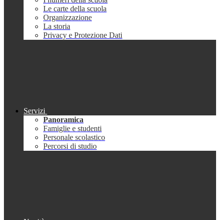
Le carte della scuola
Organizzazione
La storia
Privacy e Protezione Dati
Servizi
Panoramica
Famiglie e studenti
Personale scolastico
Percorsi di studio