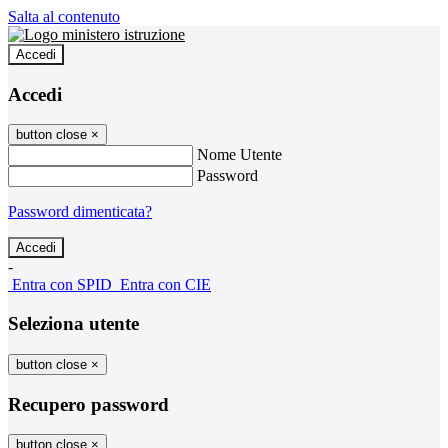
Salta al contenuto
Accedi
Accedi
button close
×
Nome Utente
Password
Password dimenticata?
-
Entra con SPID
Entra con CIE
Seleziona utente
button close
×
Recupero password
button close
×