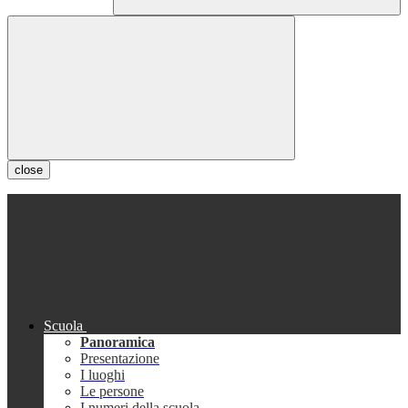
close
Scuola
Panoramica
Presentazione
I luoghi
Le persone
I numeri della scuola