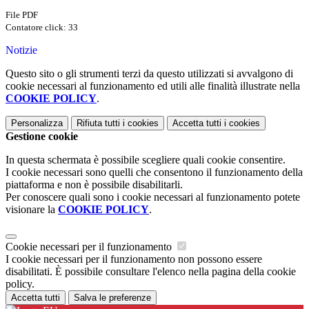
File PDF
Contatore click: 33
Notizie
Questo sito o gli strumenti terzi da questo utilizzati si avvalgono di
cookie necessari al funzionamento ed utili alle finalità illustrate nella
COOKIE POLICY
.
Personalizza
Rifiuta tutti
i cookies
Accetta tutti
i cookies
Gestione cookie
In questa schermata è possibile scegliere quali cookie consentire.
I cookie necessari sono quelli che consentono il funzionamento della
piattaforma e non è possibile disabilitarli.
Per conoscere quali sono i cookie necessari al funzionamento potete
visionare la
COOKIE POLICY
.
Cookie necessari per il funzionamento
I cookie necessari per il funzionamento non possono essere
disabilitati. È possibile consultare l'elenco nella pagina della cookie
policy.
Accetta tutti
Salva le preferenze