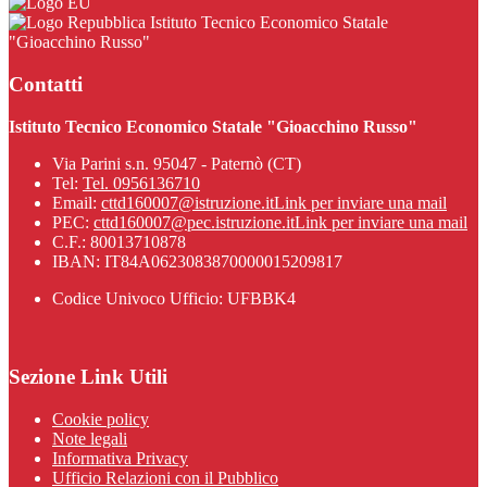
Istituto Tecnico Economico Statale
"Gioacchino Russo"
Contatti
Istituto Tecnico Economico Statale "Gioacchino Russo"
Via Parini s.n. 95047 - Paternò (CT)
Tel:
Tel. 0956136710
Email:
cttd160007@istruzione.it
Link per inviare una mail
PEC:
cttd160007@pec.istruzione.it
Link per inviare una mail
C.F.: 80013710878
IBAN: IT84A0623083870000015209817
Codice Univoco Ufficio: UFBBK4
Sezione Link Utili
Cookie policy
Note legali
Informativa Privacy
Ufficio Relazioni con il Pubblico