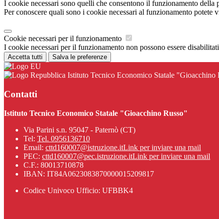
I cookie necessari sono quelli che consentono il funzionamento della pi
Per conoscere quali sono i cookie necessari al funzionamento potete v
Cookie necessari per il funzionamento
I cookie necessari per il funzionamento non possono essere disabilitati.
Accetta tutti
Salva le preferenze
Istituto Tecnico Economico Statale "Gioacchino
Contatti
Istituto Tecnico Economico Statale "Gioacchino Russo"
Via Parini s.n. 95047 - Paternò (CT)
Tel:
Tel. 0956136710
Email:
cttd160007@istruzione.it
Link per inviare una mail
PEC:
cttd160007@pec.istruzione.it
Link per inviare una mail
C.F.: 80013710878
IBAN: IT84A0623083870000015209817
Codice Univoco Ufficio: UFBBK4