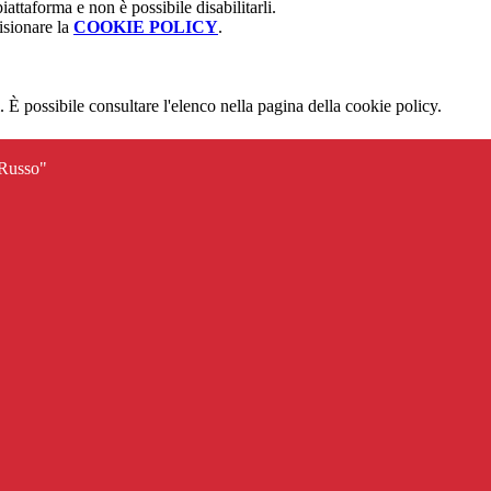
attaforma e non è possibile disabilitarli.
isionare la
COOKIE POLICY
.
 È possibile consultare l'elenco nella pagina della cookie policy.
 Russo"