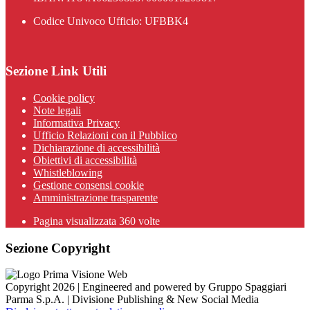
Codice Univoco Ufficio: UFBBK4
Sezione Link Utili
Cookie policy
Note legali
Informativa Privacy
Ufficio Relazioni con il Pubblico
Dichiarazione di accessibilità
Obiettivi di accessibilità
Whistleblowing
Gestione consensi cookie
Amministrazione trasparente
Pagina visualizzata
360
volte
Sezione Copyright
Copyright 2026 | Engineered and powered by Gruppo Spaggiari
Parma S.p.A. | Divisione Publishing & New Social Media