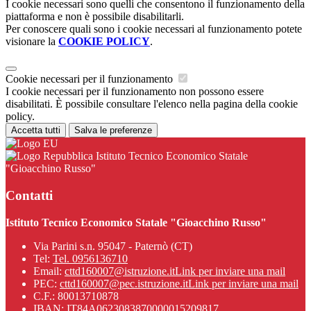
I cookie necessari sono quelli che consentono il funzionamento della
piattaforma e non è possibile disabilitarli.
Per conoscere quali sono i cookie necessari al funzionamento potete
visionare la
COOKIE POLICY
.
Cookie necessari per il funzionamento
I cookie necessari per il funzionamento non possono essere
disabilitati. È possibile consultare l'elenco nella pagina della cookie
policy.
Accetta tutti
Salva le preferenze
Istituto Tecnico Economico Statale
"Gioacchino Russo"
Contatti
Istituto Tecnico Economico Statale "Gioacchino Russo"
Via Parini s.n. 95047 - Paternò (CT)
Tel:
Tel. 0956136710
Email:
cttd160007@istruzione.it
Link per inviare una mail
PEC:
cttd160007@pec.istruzione.it
Link per inviare una mail
C.F.: 80013710878
IBAN: IT84A0623083870000015209817