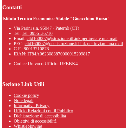
Contatti
Istituto Tecnico Economico Statale "Gioacchino Russo"
Via Parini s.n. 95047 - Paternò (CT)
Tel:
Tel. 0956136710
Email:
cttd160007@istruzione.it
Link per inviare una mail
PEC:
cttd160007@pec.istruzione.it
Link per inviare una mail
C.F.: 80013710878
IBAN: IT84A0623083870000015209817
Codice Univoco Ufficio: UFBBK4
Sezione Link Utili
Cookie policy
Note legali
Informativa Privacy
Ufficio Relazioni con il Pubblico
Dichiarazione di accessibilità
Obiettivi di accessibilità
Whistleblowing