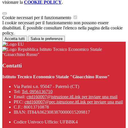
visionare la
COOKIE POLICY
.
Cookie necessari per il funzionamento
I cookie necessari per il funzionamento non possono essere
disabilitati. È possibile consultare l'elenco nella pagina della cookie
policy.
Accetta tutti
Salva le preferenze
Istituto Tecnico Economico Statale
"Gioacchino Russo"
Contatti
Istituto Tecnico Economico Statale "Gioacchino Russo"
Via Parini s.n. 95047 - Paternò (CT)
Tel:
Tel. 0956136710
Email:
cttd160007@istruzione.it
Link per inviare una mail
PEC:
cttd160007@pec.istruzione.it
Link per inviare una mail
C.F.: 80013710878
IBAN: IT84A0623083870000015209817
Codice Univoco Ufficio: UFBBK4