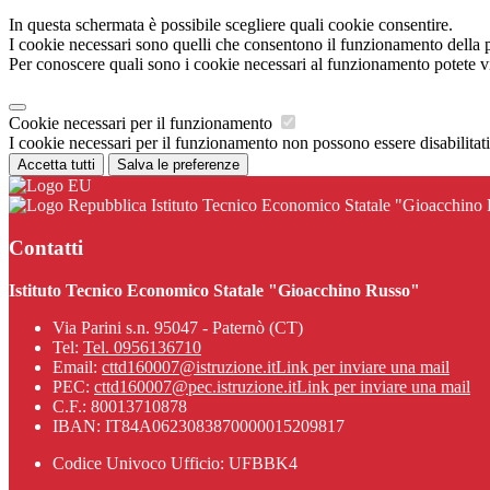
In questa schermata è possibile scegliere quali cookie consentire.
I cookie necessari sono quelli che consentono il funzionamento della pi
Per conoscere quali sono i cookie necessari al funzionamento potete v
Cookie necessari per il funzionamento
I cookie necessari per il funzionamento non possono essere disabilitati.
Accetta tutti
Salva le preferenze
Istituto Tecnico Economico Statale "Gioacchino
Contatti
Istituto Tecnico Economico Statale "Gioacchino Russo"
Via Parini s.n. 95047 - Paternò (CT)
Tel:
Tel. 0956136710
Email:
cttd160007@istruzione.it
Link per inviare una mail
PEC:
cttd160007@pec.istruzione.it
Link per inviare una mail
C.F.: 80013710878
IBAN: IT84A0623083870000015209817
Codice Univoco Ufficio: UFBBK4