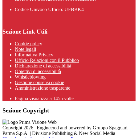
Codice Univoco Ufficio: UFBBK4
Sezione Link Utili
Cookie policy
Note legali
Informativa Privacy
Ufficio Relazioni con il Pubblico
Dichiarazione di accessibilità
Obiettivi di accessibilità
Whistleblowing
Gestione consensi cookie
Amministrazione trasparente
Pagina visualizzata
1455
volte
Sezione Copyright
Copyright 2026 | Engineered and powered by Gruppo Spaggiari
Parma S.p.A. | Divisione Publishing & New Social Media