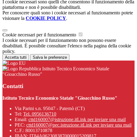
I cookie necessari sono quelli che consentono il funzionamento della
piattaforma e non è possibile disabilitarli.
Per conoscere quali sono i cookie necessari al funzionamento potete
visionare la
COOKIE POLICY
.
Cookie necessari per il funzionamento
I cookie necessari per il funzionamento non possono essere
disabilitati. È possibile consultare l'elenco nella pagina della cookie
policy.
Accetta tutti
Salva le preferenze
Istituto Tecnico Economico Statale
"Gioacchino Russo"
Contatti
Istituto Tecnico Economico Statale "Gioacchino Russo"
Via Parini s.n. 95047 - Paternò (CT)
Tel:
Tel. 0956136710
Email:
cttd160007@istruzione.it
Link per inviare una mail
PEC:
cttd160007@pec.istruzione.it
Link per inviare una mail
C.F.: 80013710878
IBAN: IT84A0623083870000015209817