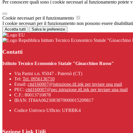
Per conoscere quali sono i cookie necessari al funzionamento potete v
Cookie necessari per il funzionamento
I cookie necessari per il funzionamento non possono essere disabilitati.
Accetta tutti
Salva le preferenze
Istituto Tecnico Economico Statale "Gioacchino
Contatti
Istituto Tecnico Economico Statale "Gioacchino Russo"
Via Parini s.n. 95047 - Paternò (CT)
Tel:
Tel. 0956136710
Email:
cttd160007@istruzione.it
Link per inviare una mail
PEC:
cttd160007@pec.istruzione.it
Link per inviare una mail
C.F.: 80013710878
IBAN: IT84A0623083870000015209817
Codice Univoco Ufficio: UFBBK4
Sezione Link Utili