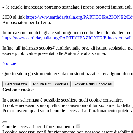
- le scuole interessate potranno segnalare i propri progetti ispirati agl
2030 al link
https://www.earthdayitalia.org/PARTECIPAZIONE2/Educa
Ambasciatori per la Terra.
Informazioni più dettagliate sul programma culturale e di intratteni
https://www.earthdayitalia.org/PARTECIPAZIONE2/Educazione-alla-Sos
Infine, all’indirizzo scuole@earthdayitalia.org, gli istituti scolastici, p
essere pubblicati e presentati alle Autorità e alla stampa.
Notizie
Questo sito o gli strumenti terzi da questo utilizzati si avvalgono di coo
Personalizza
Rifiuta tutti
i cookies
Accetta tutti
i cookies
Gestione cookie
In questa schermata è possibile scegliere quali cookie consentire.
I cookie necessari sono quelli che consentono il funzionamento della pi
Per conoscere quali sono i cookie necessari al funzionamento potete v
Cookie necessari per il funzionamento
I cookie necessari per il funzionamento non possono essere disabilitati.