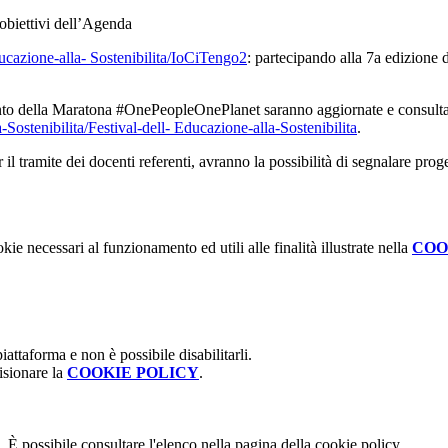
i obiettivi dell’Agenda
zione-alla- Sostenibilita/IoCiTengo2
: partecipando alla 7a edizione 
mento della Maratona #OnePeopleOnePlanet saranno aggiornate e consultab
tenibilita/Festival-dell- Educazione-alla-Sostenibilita
.
er il tramite dei docenti referenti, avranno la possibilità di segnalare pro
kie necessari al funzionamento ed utili alle finalità illustrate nella
COO
attaforma e non è possibile disabilitarli.
isionare la
COOKIE POLICY
.
 È possibile consultare l'elenco nella pagina della cookie policy.