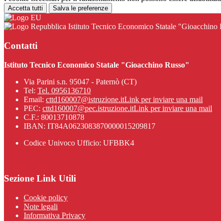
Accetta tutti
Salva le preferenze
Istituto Tecnico Economico Statale "Gioacchino
Contatti
Istituto Tecnico Economico Statale "Gioacchino Russo"
Via Parini s.n. 95047 - Paternò (CT)
Tel:
Tel. 0956136710
Email:
cttd160007@istruzione.it
Link per inviare una mail
PEC:
cttd160007@pec.istruzione.it
Link per inviare una mail
C.F.: 80013710878
IBAN: IT84A0623083870000015209817
Codice Univoco Ufficio: UFBBK4
Sezione Link Utili
Cookie policy
Note legali
Informativa Privacy