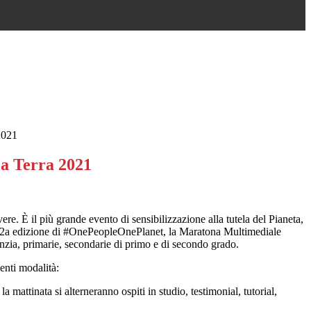
2021
la Terra 2021
vere. È il più grande evento di sensibilizzazione alla tutela del Pianeta,
n la 2a edizione di #OnePeopleOnePlanet, la Maratona Multimediale
nfanzia, primarie, secondarie di primo e di secondo grado.
uenti modalità:
attinata si alterneranno ospiti in studio, testimonial, tutorial,