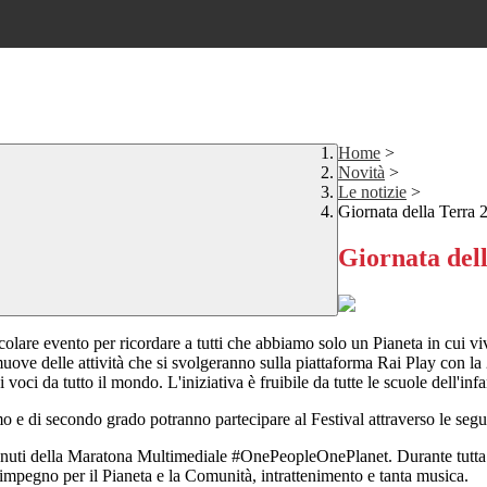
Home
>
Novità
>
Le notizie
>
Giornata della Terra 
Giornata del
ticolare evento per ricordare a tutti che abbiamo solo un Pianeta in cui vi
romuove delle attività che si svolgeranno sulla piattaforma Rai Play co
i voci da tutto il mondo. L'iniziativa è fruibile da tutte le scuole dell'i
rimo e di secondo grado potranno partecipare al Festival attraverso le seg
nuti della Maratona Multimediale #OnePeopleOnePlanet. Durante tutta la m
o impegno per il Pianeta e la Comunità, intrattenimento e tanta musica.