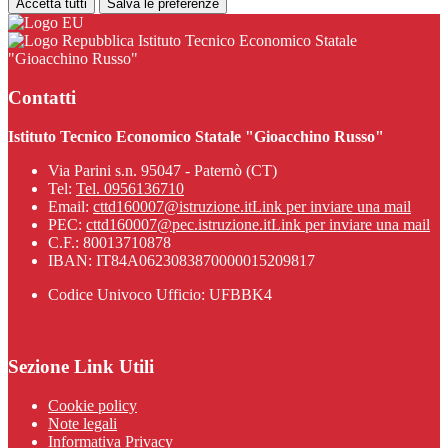
Accetta tutti
Salva le preferenze
Istituto Tecnico Economico Statale
"Gioacchino Russo"
Contatti
Istituto Tecnico Economico Statale "Gioacchino Russo"
Via Parini s.n. 95047 - Paternò (CT)
Tel:
Tel. 0956136710
Email:
cttd160007@istruzione.it
Link per inviare una mail
PEC:
cttd160007@pec.istruzione.it
Link per inviare una mail
C.F.: 80013710878
IBAN: IT84A0623083870000015209817
Codice Univoco Ufficio: UFBBK4
Sezione Link Utili
Cookie policy
Note legali
Informativa Privacy