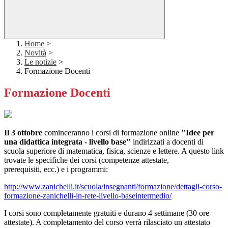
Home
>
Novità
>
Le notizie
>
Formazione Docenti
Formazione Docenti
Il 3 ottobre
cominceranno i corsi di formazione online
"Idee per
una didattica integrata - livello base"
indirizzati a docenti di
scuola superiore di matematica, fisica, scienze e lettere. A questo link
trovate le specifiche dei corsi (competenze attestate,
prerequisiti, ecc.) e i programmi:
http://www.zanichelli.it/scuola/insegnanti/formazione/dettagli-corso-
formazione-zanichelli-in-rete-livello-baseintermedio/
I corsi sono completamente gratuiti e durano 4 settimane (30 ore
attestate). A completamento del corso verrà rilasciato un attestato