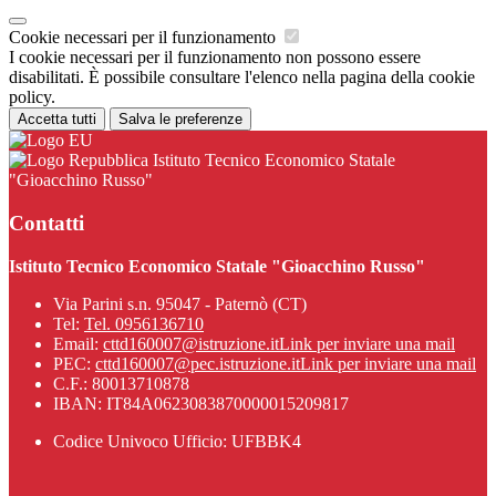
Cookie necessari per il funzionamento
I cookie necessari per il funzionamento non possono essere
disabilitati. È possibile consultare l'elenco nella pagina della cookie
policy.
Accetta tutti
Salva le preferenze
Istituto Tecnico Economico Statale
"Gioacchino Russo"
Contatti
Istituto Tecnico Economico Statale "Gioacchino Russo"
Via Parini s.n. 95047 - Paternò (CT)
Tel:
Tel. 0956136710
Email:
cttd160007@istruzione.it
Link per inviare una mail
PEC:
cttd160007@pec.istruzione.it
Link per inviare una mail
C.F.: 80013710878
IBAN: IT84A0623083870000015209817
Codice Univoco Ufficio: UFBBK4