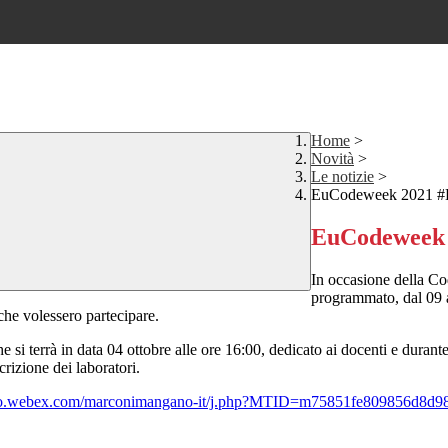
Home
>
Novità
>
Le notizie
>
EuCodeweek 2021 #
EuCodeweek
In occasione della Co
programmato, dal 09 a
i che volessero partecipare.
 si terrà in data 04 ottobre alle ore 16:00, dedicato ai docenti e durante 
scrizione dei laboratori.
ano.webex.com/marconimangano-it/j.php?MTID=m75851fe809856d8d