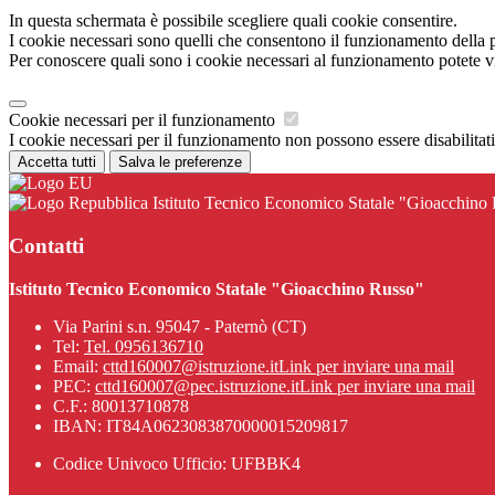
In questa schermata è possibile scegliere quali cookie consentire.
I cookie necessari sono quelli che consentono il funzionamento della pi
Per conoscere quali sono i cookie necessari al funzionamento potete v
Cookie necessari per il funzionamento
I cookie necessari per il funzionamento non possono essere disabilitati.
Accetta tutti
Salva le preferenze
Istituto Tecnico Economico Statale "Gioacchino
Contatti
Istituto Tecnico Economico Statale "Gioacchino Russo"
Via Parini s.n. 95047 - Paternò (CT)
Tel:
Tel. 0956136710
Email:
cttd160007@istruzione.it
Link per inviare una mail
PEC:
cttd160007@pec.istruzione.it
Link per inviare una mail
C.F.: 80013710878
IBAN: IT84A0623083870000015209817
Codice Univoco Ufficio: UFBBK4