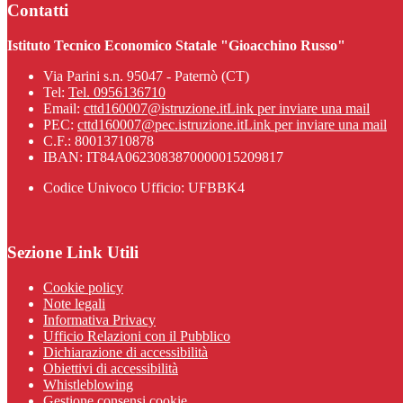
Contatti
Istituto Tecnico Economico Statale "Gioacchino Russo"
Via Parini s.n. 95047 - Paternò (CT)
Tel:
Tel. 0956136710
Email:
cttd160007@istruzione.it
Link per inviare una mail
PEC:
cttd160007@pec.istruzione.it
Link per inviare una mail
C.F.: 80013710878
IBAN: IT84A0623083870000015209817
Codice Univoco Ufficio: UFBBK4
Sezione Link Utili
Cookie policy
Note legali
Informativa Privacy
Ufficio Relazioni con il Pubblico
Dichiarazione di accessibilità
Obiettivi di accessibilità
Whistleblowing
Gestione consensi cookie