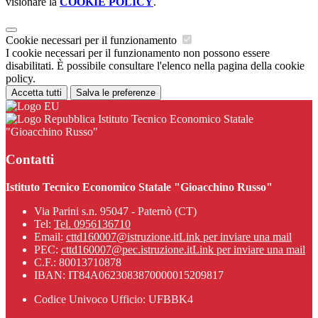
visionare la
COOKIE POLICY
.
Cookie necessari per il funzionamento
I cookie necessari per il funzionamento non possono essere
disabilitati. È possibile consultare l'elenco nella pagina della cookie
policy.
Accetta tutti
Salva le preferenze
Istituto Tecnico Economico Statale
"Gioacchino Russo"
Contatti
Istituto Tecnico Economico Statale "Gioacchino Russo"
Via Parini s.n. 95047 - Paternò (CT)
Tel:
Tel. 0956136710
Email:
cttd160007@istruzione.it
Link per inviare una mail
PEC:
cttd160007@pec.istruzione.it
Link per inviare una mail
C.F.: 80013710878
IBAN: IT84A0623083870000015209817
Codice Univoco Ufficio: UFBBK4