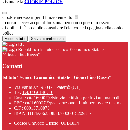
visionare la
COOKIE POLICY
.
Cookie necessari per il funzionamento
I cookie necessari per il funzionamento non possono essere
disabilitati. È possibile consultare l'elenco nella pagina della cookie
policy.
Accetta tutti
Salva le preferenze
Istituto Tecnico Economico Statale
"Gioacchino Russo"
Contatti
Istituto Tecnico Economico Statale "Gioacchino Russo"
Via Parini s.n. 95047 - Paternò (CT)
Tel:
Tel. 0956136710
Email:
cttd160007@istruzione.it
Link per inviare una mail
PEC:
cttd160007@pec.istruzione.it
Link per inviare una mail
C.F.: 80013710878
IBAN: IT84A0623083870000015209817
Codice Univoco Ufficio: UFBBK4