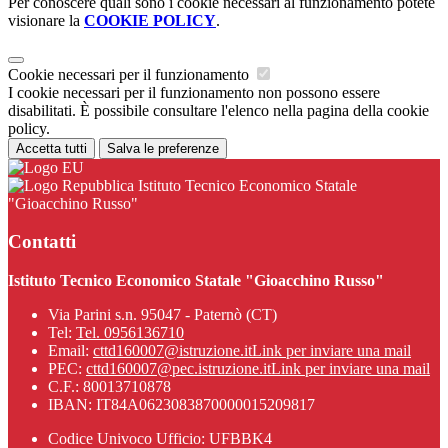
Per conoscere quali sono i cookie necessari al funzionamento potete
visionare la
COOKIE POLICY
.
Cookie necessari per il funzionamento
I cookie necessari per il funzionamento non possono essere
disabilitati. È possibile consultare l'elenco nella pagina della cookie
policy.
Accetta tutti
Salva le preferenze
Istituto Tecnico Economico Statale
"Gioacchino Russo"
Contatti
Istituto Tecnico Economico Statale "Gioacchino Russo"
Via Parini s.n. 95047 - Paternò (CT)
Tel:
Tel. 0956136710
Email:
cttd160007@istruzione.it
Link per inviare una mail
PEC:
cttd160007@pec.istruzione.it
Link per inviare una mail
C.F.: 80013710878
IBAN: IT84A0623083870000015209817
Codice Univoco Ufficio: UFBBK4