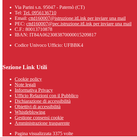
Via Parini s.n. 95047 - Paternò (CT)
Tel:
Tel. 0956136710
Email:
cttd160007@istruzione.it
Link per inviare una mail
PEC:
cttd160007@pec.istruzione.it
Link per inviare una mail
C.F.: 80013710878
IBAN: IT84A0623083870000015209817
Codice Univoco Ufficio: UFBBK4
Sezione Link Utili
Cookie policy
Note legali
Informativa Privacy
Ufficio Relazioni con il Pubblico
Dichiarazione di accessibilità
Obiettivi di accessibilità
Whistleblowing
Gestione consensi cookie
Amministrazione trasparente
Pagina visualizzata
3375
volte